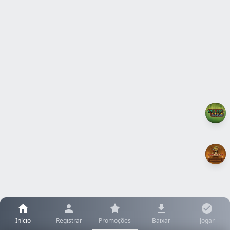
Início
Registrar
Promoções
Baixar
Jogar