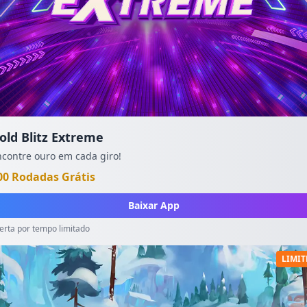
old Blitz Extreme
ncontre ouro em cada giro!
00 Rodadas Grátis
Baixar App
erta por tempo limitado
LIMIT