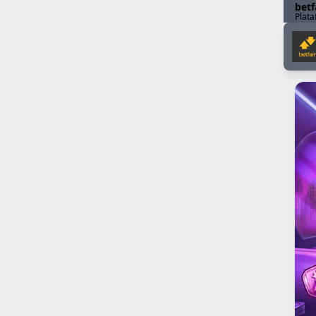
betf
Plata