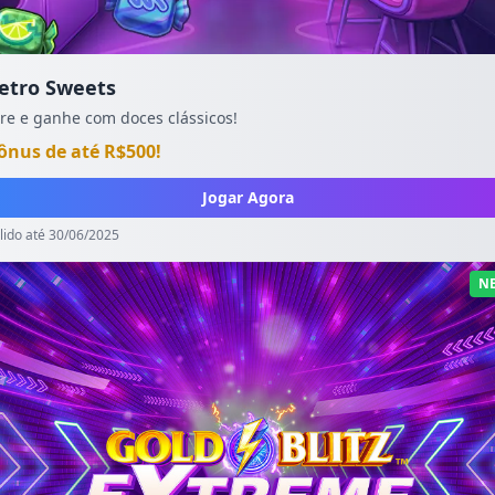
etro Sweets
re e ganhe com doces clássicos!
ônus de até R$500!
Jogar Agora
lido até 30/06/2025
N