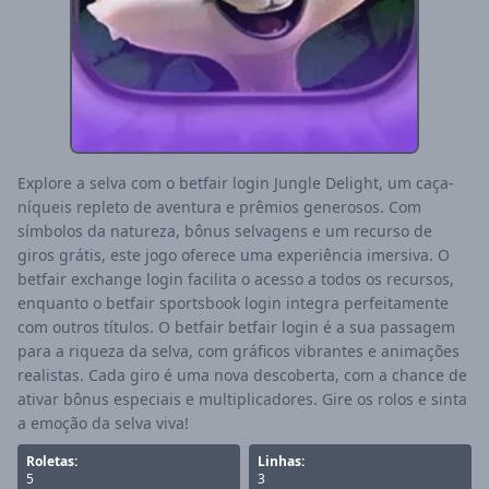
Explore a selva com o betfair login Jungle Delight, um caça-
níqueis repleto de aventura e prêmios generosos. Com
símbolos da natureza, bônus selvagens e um recurso de
giros grátis, este jogo oferece uma experiência imersiva. O
betfair exchange login facilita o acesso a todos os recursos,
enquanto o betfair sportsbook login integra perfeitamente
com outros títulos. O betfair betfair login é a sua passagem
para a riqueza da selva, com gráficos vibrantes e animações
realistas. Cada giro é uma nova descoberta, com a chance de
ativar bônus especiais e multiplicadores. Gire os rolos e sinta
a emoção da selva viva!
Roletas:
Linhas:
5
3